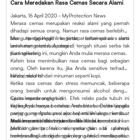
Cara Meredakan Rasa Cemas Secara Alami
Jakarta, 16 April 2020 - MyProtection News
Merasa cemas merupakan reaksi alami yang pernah
dihadapi semua orang. Namun rasa cemas berlebihan
bisa mengganggu kegiatan sehari-sehari serta
Mengutip dari Healthline, terdapat beberapa cara alami
kesehatan mental. Apalagi di tengah situasi serba tak
untuk mengatasi rasa cemas
pasti sekarang ini, mungkin Anda mulai merasa cemas.
Kurangi kafein
Kafein bisa menimbulkan rasa cemas bagi sebagian
orang. Oleh karena itu, jika Anda sensitive terhadap
kafein, maka hindari minuman seperti kopi.
Hindari alcohol
Ketika rasa cemas dan stress memuncak, beberapa
orang beralih untuk mengonsumsi alcohol dengan
tujuan menenangkan diri. Efek relaks pada tubuh ini
Cerita kepada orang lain
sayangnya hanya bertahan sementara. Dalam jangka
Ketika Anda merasa cemas, Anda bisa bercerita kepada
panjang, mengonsumsi alcohol malah akan membuat
orang yang Anda percaya seperti keluarga, kerabat,
Anda merasa lebih cemas dan lebih buruk.
atau bercerita dalam jurnal. Jika Anda membutuhkan
Matikan ponsel dan hindari media social sementara
pertolongan professional, maka tak ada salahnya
Melihat berita tak menyenangkan di ponsel,
berkonsultasi dengan psikolog untuk mendapatkan
membandingkan diri dengan orang lain di media social,