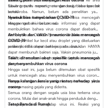
tubuh tertentu seperti mata dan mulut bisa berefek
Bawang putih memang mengandung beberapa zat
buruk.
antimikroba. Namun, belum ada penelitian yang
membuktikan bahwa bawang putih bisa mencegah
Nyamuk bisa menyebarkan COVID-19
atau mengobati virus corona.
Hingga saat ini, belum ada informasi yang dapat
membuktikan bahwa virus corona dapat disebarkan
oleh nyamuk. COVID-19 sendiri ditularkan terutama
Antibiotik dan vaksin pneumonia bisa mencegah
melalui partikel liur kecil atau droplet yang dikeluarkan
COVID-19
pasien positif corona saat bersin atau batuk.
antibiotik tidak dapat bekerja pada virus dan HANYA
dapat membunuh bakteri saja. Vaksin pneumonia juga
tidak bisa memberikan proteksi terdapat virus corona
Telah ditemukan obat spesifik untuk mencegah
yang baru.
dan menyembuhkan virus corona
Hingga saat ini, juga belum ditemukan obat spesifik
untuk mencegah atau menyembuhkan virus corona.
Tenaga medis akan memberikan perawatan pada
Hanya kalangan lansia yang rentan terhadap virus
masing-masing gejala yang diderita.
corona
Semua orang dengan segala usia bisa terkena virus
corona. Mulai dari anak-anak hingga penduduk dengan
usia lanjut bisa mengidap virus ini. Reaksi yang
Tetap Berada di Rumah